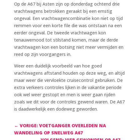
Op de A67 bij Asten zijn op donderdag ochtend drie
vrachtwagens betrokken geraakt bij een ernstig
ongeval. Een vrachtwagencombinatie kon niet op tijd
remmen voor een korte file die was ontstaan na een
eerder ongeval. De tweede vrachtwagen kon
tenauwernood tot stilstand komen, maar de derde
vrachtwagen kon een botsing niet meer vermijden en
reed op zijn voorgangers in.
Weer een duidelijk voorbeeld van hoe goed
vrachtwagens aftstand houden op deze weg, en altijd
maar weer die vervloekte cruisecontrol gebruiken. De
extra verkeers controles lijken in de vakantie periode
ook wel weer gestopt en men is weer gaan rijden
zoals we dit voor de controles gewend waren. De A67
is daadwerkelijk een dodeweg geworden.
←
VORIGE: VOETGANGER OVERLEDEN NA
WANDELING OP SNELWEG A67
VOLGEND: VIER GEWONDEN OP A67
→