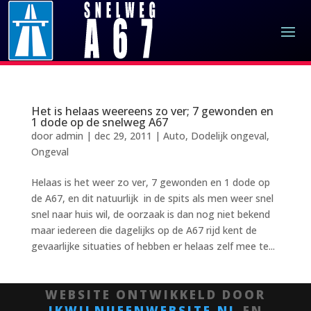
Het is helaas weereens zo ver; 7 gewonden en
1 dode op de snelweg A67
door
admin
|
dec 29, 2011
|
Auto
,
Dodelijk ongeval
,
Ongeval
Helaas is het weer zo ver, 7 gewonden en 1 dode op
de A67, en dit natuurlijk in de spits als men weer snel
snel naar huis wil, de oorzaak is dan nog niet bekend
maar iedereen die dagelijks op de A67 rijd kent de
gevaarlijke situaties of hebben er helaas zelf mee te...
WEBSITE ONTWIKKELD DOOR
IKWILNUEENWEBSITE.NL
EN