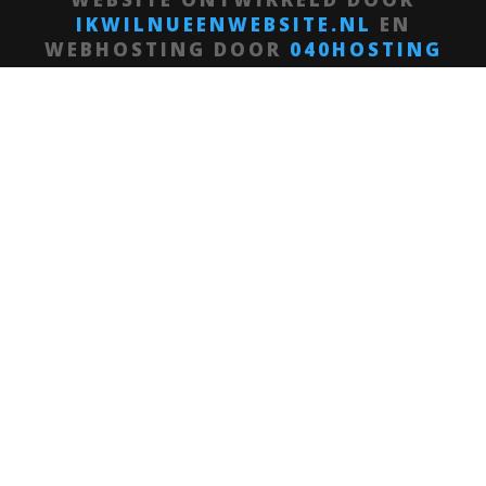
IKWILNUEENWEBSITE.NL
EN
WEBHOSTING DOOR
040HOSTING