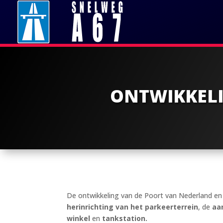
ONTWIKKELI
De ontwikkeling van de Poort van Nederland e
herinrichting van het parkeerterrein
, de
aa
winkel
en
tankstation.