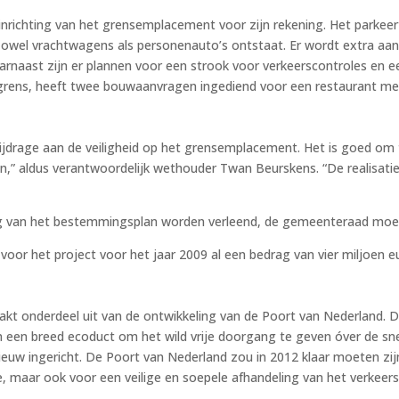
nrichting van het grensemplacement voor zijn rekening. Het parkeert
zowel vrachtwagens als personenauto’s ontstaat. Er wordt extra aan
arnaast zijn er plannen voor een strook voor verkeerscontroles en e
grens, heeft twee bouwaanvragen ingediend voor een restaurant met
ijdrage aan de veiligheid op het grensemplacement. Het is goed om t
,” aldus verantwoordelijk wethouder Twan Beurskens. “De realisati
ing van het bestemmingsplan worden verleend, de gemeenteraad moet
voor het project voor het jaar 2009 al een bedrag van vier miljoen 
t onderdeel uit van de ontwikkeling van de Poort van Nederland. De
 een breed ecoduct om het wild vrije doorgang te geven óver de sn
uw ingericht. De Poort van Nederland zou in 2012 klaar moeten zijn,
, maar ook voor een veilige en soepele afhandeling van het verkeer