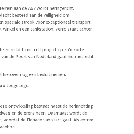
errein aan de A67 wordt heringericht,
dacht besteed aan de veiligheid om
en speciale strook voor exceptioneel transport.
 winkel en een tankstation. Venlo staat achter
e zien dat binnen dit project op zo’n korte
e van de Poort van Nederland gaat hiermee echt
 hierover nog een besluit nemen.
euro toegezegd.
ze ontwikkeling bestaat naast de herinrichting
elweg en de grens heen. Daarnaast wordt de
 voordat de Floriade van start gaat. Als entree
saanbod.