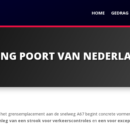
HOME
GEDRAG I
NG POORT VAN NEDERL
n het grensemplacement aan de snelweg A67 begint concrete vormen
nleg van een strook voor verkeerscontroles
en
een voor excep