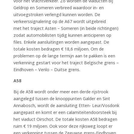
voor het vrachtverkeer. Zo worden de viaducten bij
Geldrop en Someren verbreed waardoor in- en
uitvoegstroken verlengd kunnen worden. De
verkeerssignalering op de A67 wordt uitgebreid
met het traject Asten – Someren (in beide richtingen)
zodat automobilisten tijdig kunnen anticiperen op
files. Enkele aansluitingen worden aangepast. De
totale kosten bedragen € 18,6 miljoen. Om de
problemen op de lange termijn aan te pakken is een
verkenning gestart voor het traject Belgische grens –
Eindhoven – Venlo – Duitse grens.
A58
Bij de A58 wordt onder meer een derde rijstrook
aangelegd tussen de knooppunten Galder en Sint
Annabosch, wordt de aansluiting Etten- Leur/Vosdonk
aangepast en komt er een calamiteitendoorsteek bij
het viaduct Oirschot. De totale kosten A58 bedragen
ruim € 19 miljoen. Ook voor deze rijksweg loopt er
een verkenning tussen de Zeeuwse grens-Eindhoven