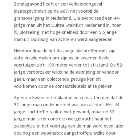
Zondagavond heeft er een verkeersongeval
plaatsgevonden op de A67, net voorbij de
grensovergang in Nederland. Die avond reed een 44-
jarige man uit het Duitse Steinfurt Nederland in, toen
hij plotseling met hoge snelheid door een 52-jarige
man uit Duisburg van achteren werd aangereden.
Hierdoor draaide het 44-jarige slachtoffer met zijn
auto enkele malen om zijn as en kwamen beide
voertuigen zo’n 100 meter verder tot stilstand. De 52-
jarige veroorzaker wilde na de aanrijding er vandoor
gaan, maar een oplettende getuige kon dit
voorkomen door de contactsleutels af te pakken.
Agenten kwamen ter plaatse en constateerden dat de
52-jarige man onder invloed was van alcohol. Het 44-
jarige slachtoffer raakte niet gewond, maar de 52-
jarige man is ter controle overgebracht naar het
ziekenhuis. In het voertuig van de man werd even later
ook nog een wapenstok aangetroffen, welke door