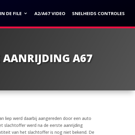
N DE FILE
A2/A67 VIDEO
SNELHEIDS CONTROLES
E AANRIJDING A67
aan liep werd daarbij aangereden door een auto
et slachtoffer werd na de eerste aanrijding
teit van het slachtoffer is nog niet bekend. De