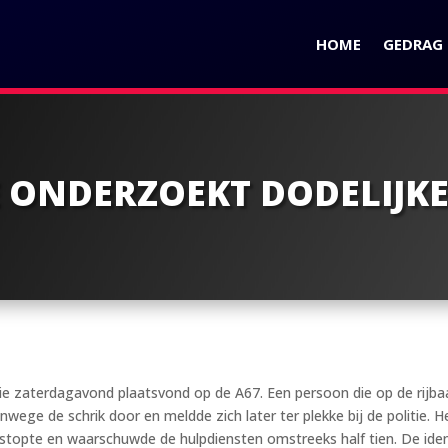
HOME
GEDRAG I
E ONDERZOEKT DODELIJK
 die zaterdagavond plaatsvond op de A67. Een persoon die op de rijb
wege de schrik door en meldde zich later ter plekke bij de politie. H
topte en waarschuwde de hulpdiensten omstreeks half tien. De identi