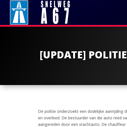
[UPDATE] POLITI
De politie onderzoekt een dodelijke aanrijding
en overleed. De bestuurder van die auto reed van
aangereden door een vrachtauto. De chauffeur s