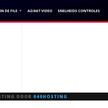
N DE FILE
A2/A67 VIDEO
SNELHEIDS CONTROLES
STING DOOR
040HOSTING