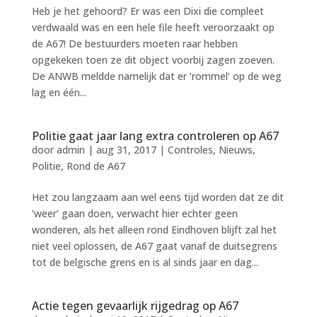
Heb je het gehoord? Er was een Dixi die compleet
verdwaald was en een hele file heeft veroorzaakt op
de A67! De bestuurders moeten raar hebben
opgekeken toen ze dit object voorbij zagen zoeven.
De ANWB meldde namelijk dat er ‘rommel’ op de weg
lag en één...
Politie gaat jaar lang extra controleren op A67
door
admin
|
aug 31, 2017
|
Controles
,
Nieuws
,
Politie
,
Rond de A67
Het zou langzaam aan wel eens tijd worden dat ze dit
‘weer’ gaan doen, verwacht hier echter geen
wonderen, als het alleen rond Eindhoven blijft zal het
niet veel oplossen, de A67 gaat vanaf de duitsegrens
tot de belgische grens en is al sinds jaar en dag...
Actie tegen gevaarlijk rijgedrag op A67