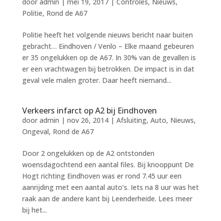
door
admin
|
mei 19, 2017
|
Controles
,
Nieuws
,
Politie
,
Rond de A67
Politie heeft het volgende nieuws bericht naar buiten
gebracht… Eindhoven / Venlo – Elke maand gebeuren
er 35 ongelukken op de A67. In 30% van de gevallen is
er een vrachtwagen bij betrokken. De impact is in dat
geval vele malen groter. Daar heeft niemand...
Verkeers infarct op A2 bij Eindhoven
door
admin
|
nov 26, 2014
|
Afsluiting
,
Auto
,
Nieuws
,
Ongeval
,
Rond de A67
Door 2 ongelukken op de A2 ontstonden
woensdagochtend een aantal files. Bij knooppunt De
Hogt richting Eindhoven was er rond 7.45 uur een
aanrijding met een aantal auto’s. Iets na 8 uur was het
raak aan de andere kant bij Leenderheide. Lees meer
bij het...