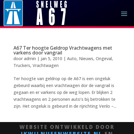
A67 Ter hoogte Geldrop Vrachtwagens met
varkens door vangrail
door
admin
|
jan 5, 2010
|
Auto
,
Nieuws
,
Ongeval
,
Truckers
,
Vrachtwagen
Ter hoogte van geldrop op de A67 is een ongeluk
gebeurd waarbij een vrachtwagen dor de vangrail is
gegaan en er varkens op de weg lopen. Er blijken 2
vrachtwagens en 2 personen auto’s bij betrokken te
zijn. Het ongeluk is gebeurd in de rijrichting Venlo –...
WEBSITE ONTWIKKELD DOOR
IKWILNUEENWEBSITE.NL
EN