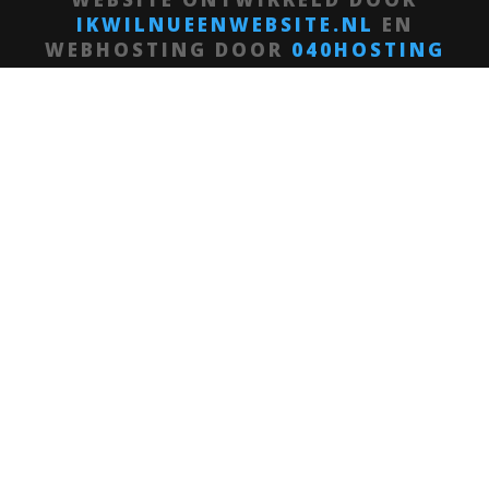
IKWILNUEENWEBSITE.NL
EN
WEBHOSTING DOOR
040HOSTING