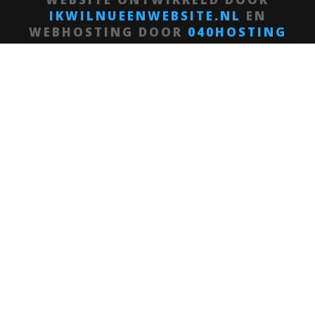
IKWILNUEENWEBSITE.NL
EN
WEBHOSTING DOOR
040HOSTING