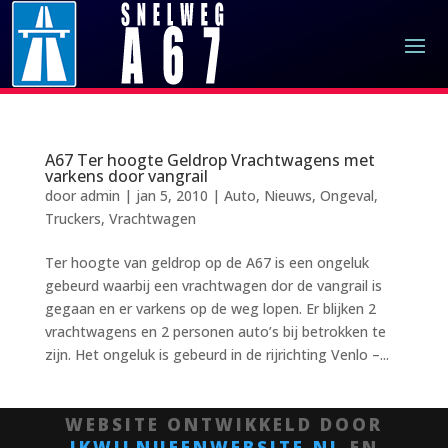
A67 Ter hoogte Geldrop Vrachtwagens met
varkens door vangrail
door
admin
|
jan 5, 2010
|
Auto
,
Nieuws
,
Ongeval
,
Truckers
,
Vrachtwagen
Ter hoogte van geldrop op de A67 is een ongeluk
gebeurd waarbij een vrachtwagen dor de vangrail is
gegaan en er varkens op de weg lopen. Er blijken 2
vrachtwagens en 2 personen auto’s bij betrokken te
zijn. Het ongeluk is gebeurd in de rijrichting Venlo –...
WEBSITE ONTWIKKELD DOOR
IKWILNUEENWEBSITE.NL
EN