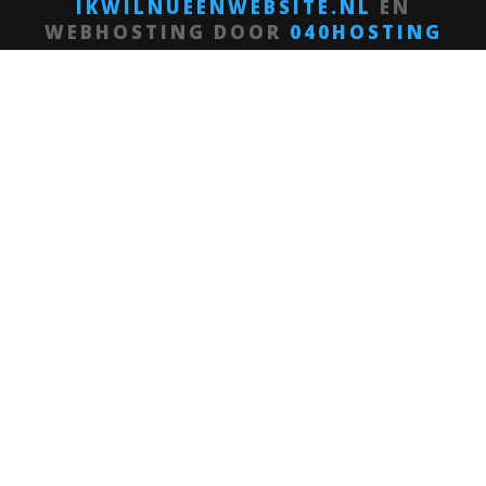
IKWILNUEENWEBSITE.NL
EN
WEBHOSTING DOOR
040HOSTING